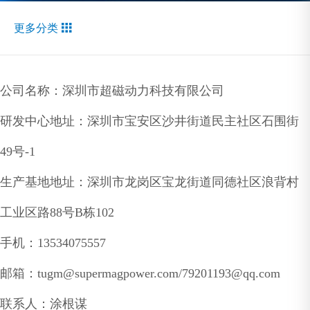
更多分类

无刷驱动
公司名称：深圳市超磁动力科技有限公司
伺服驱动
研发中心地址：深圳市宝安区沙井街道民主社区石围街
运动控制及系统
49
号
-1
电机和编码器类
生产基地地址：深圳市龙岗区宝龙街道同德社区浪背村
工业区路88号B栋102
手机：13534075557
邮箱：tugm@supermagpower.com/79201193@qq.com
联系人：涂根谋