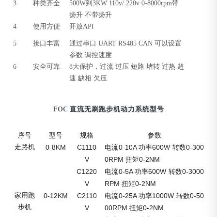
3
种类齐全
500W到3KW 110v/ 220v 0-8000rpm带
扬升 不带扬升
4
使用方便
开放API
5
接口丰富
通过串口 UART RS485 CAN 可以设置
参数 调控速度
6
安全可靠
8大保护，过流 过压 短路 堵转 过热 超
速 缺相 欠压
FOC
直流
无刷跑步机动力系统型号
序号
型号
规格
参数
走路机
0-8KM
C1110
0-10A
600W
0-300
电流
功率
转数
V
0RPM
0-2NM
扭矩
C1220
0-5A
600W
0-3000
电流
功率
转数
V
RPM
0-2NM
扭矩
家用跑
0-12KM
C2110
0-25A
1000W
0-50
电流
功率
转数
步机
V
00RPM
0-2NM
扭矩