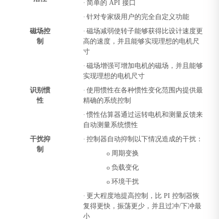
·
简单的 API 接口
·
针对专家级用户的完全自定义功能
磁场控
·
磁场减弱使转子能够获得比设计速度更
制
高的速度，并且能够实现理想的电机尺
寸
·
磁场增强可增加电机的磁场，并且能够
实现理想的电机尺寸
识别惯
·
使用惯性在各种惯性变化范围内提供最
性
精确的系统控制
·
惯性估算器通过运转电机和测量反馈来
自动测量系统惯性
干扰抑
·
控制器自动抑制以下情况造成的干扰：
制
o
周期变换
o
负载变化
o
环境干扰
·
更大程度地提高控制，比 PI 控制器恢
复得更快，振荡更少，并且过冲/下冲最
小